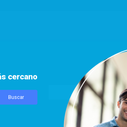
ás cercano