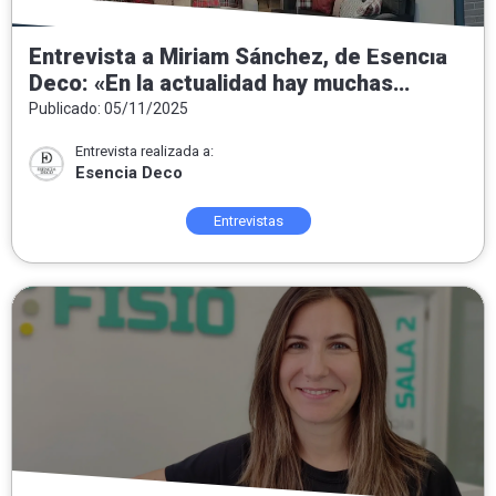
Entrevista a Miriam Sánchez, de Esencia
Deco: «En la actualidad hay muchas
tendencias pero nuestra intención
Publicado: 05/11/2025
siempre es convertir las casas en hogar»
Entrevista realizada a:
Esencia Deco
Entrevistas