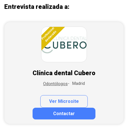
Entrevista realizada a:
Profesional
destacado
Clínica dental Cubero
Madrid
Odontólogos
Ver Microsite
Contactar
Contactar por correo
Llamar por teléfono