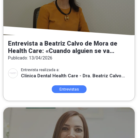
Entrevista a Beatriz Calvo de Mora de
Health Care: «Cuando alguien se va
contento, sé que he sabido escuchar,
Publicado: 13/04/2026
entender lo que necesitaba y poner mis
Entrevista realizada a:
conocimientos a su servicio.»
Clínica Dental Health Care - Dra. Beatriz Calvo
de Mora
Entrevistas