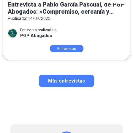
Entrevista a Pablo García Pascual, de PGP
Abogados: «Compromiso, cercanía y
honestidad como pilares del ejercicio del
Publicado: 14/07/2025
Derecho»
Entrevista realizada a:
PGP Abogados
Entrevistas
Más entrevistas