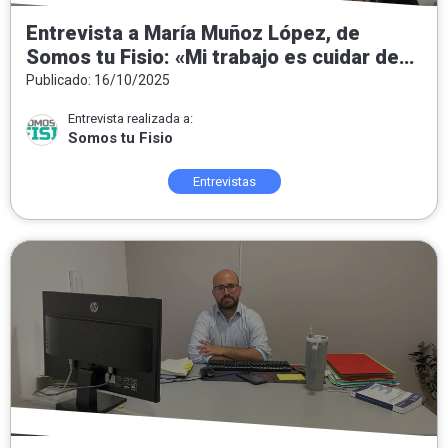
Entrevista a María Muñoz López, de
Somos tu Fisio: «Mi trabajo es cuidar de
las personas, del equipo y de un proyecto
Publicado: 16/10/2025
que crece»
Entrevista realizada a:
Somos tu Fisio
Entrevistas