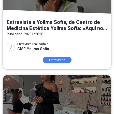
Entrevista a Yolima Sofía, de Centro de
Medicina Estética Yolima Sofía: «Aquí no
hacemos milagros: hacemos medicina
Publicado: 20/01/2026
estética honesta, personalizada y
Entrevista realizada a:
orientada al bienestar real»
CME Yolima Sofia
Entrevistas