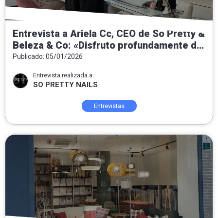
Entrevista a Ariela Cc, CEO de So Pretty &
Beleza & Co: «Disfruto profundamente de
entregar felicidad a las personas que
Publicado: 05/01/2026
confían y se ponen en nuestras manos»
Entrevista realizada a:
SO PRETTY NAILS
Entrevistas