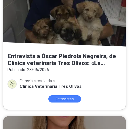
Entrevista a Óscar Piedrola Negreira, de
Clínica veterinaria Tres Olivos: «La
medicina preventiva es la veterinaria del
Publicado: 23/06/2026
futuro»
Entrevista realizada a:
Clínica Veterinaria Tres Olivos
Entrevistas