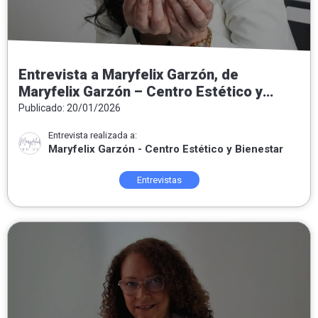
Entrevista a Maryfelix Garzón, de
Maryfelix Garzón – Centro Estético y
Bienestar: «El acné no es el enemigo, es
Publicado: 20/01/2026
un mensaje»
Entrevista realizada a:
Maryfelix Garzón - Centro Estético y Bienestar
Entrevistas