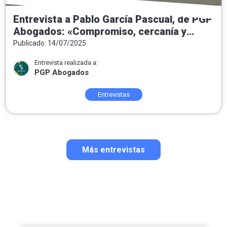
Entrevista a Pablo García Pascual, de PGP
Abogados: «Compromiso, cercanía y
honestidad como pilares del ejercicio del
Publicado: 14/07/2025
Derecho»
Entrevista realizada a:
PGP Abogados
Entrevistas
Más entrevistas