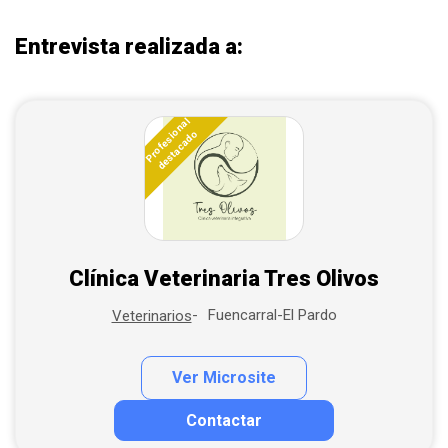
Entrevista realizada a:
Profesional
destacado
Clínica Veterinaria Tres Olivos
Fuencarral-El Pardo
Veterinarios
Ver Microsite
Contactar
Contactar por correo