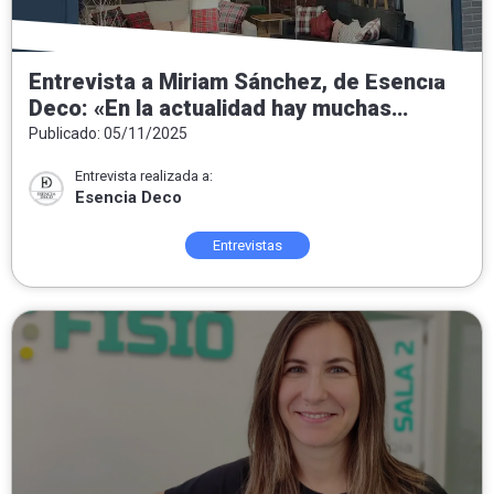
Entrevista a Miriam Sánchez, de Esencia
Deco: «En la actualidad hay muchas
tendencias pero nuestra intención
Publicado: 05/11/2025
siempre es convertir las casas en hogar»
Entrevista realizada a:
Esencia Deco
Entrevistas