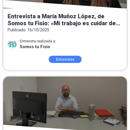
Entrevista a María Muñoz López, de
Somos tu Fisio: «Mi trabajo es cuidar de
las personas, del equipo y de un proyecto
Publicado: 16/10/2025
que crece»
Entrevista realizada a:
Somos tu Fisio
Entrevistas