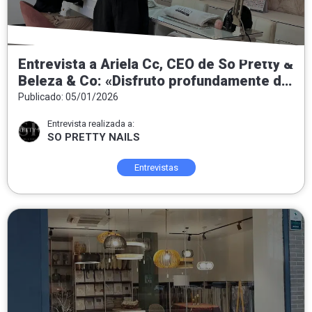
Entrevista a Ariela Cc, CEO de So Pretty &
Beleza & Co: «Disfruto profundamente de
entregar felicidad a las personas que
Publicado: 05/01/2026
confían y se ponen en nuestras manos»
Entrevista realizada a:
SO PRETTY NAILS
Entrevistas