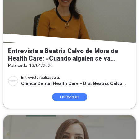
Entrevista a Beatriz Calvo de Mora de
Health Care: «Cuando alguien se va
contento, sé que he sabido escuchar,
Publicado: 13/04/2026
entender lo que necesitaba y poner mis
Entrevista realizada a:
conocimientos a su servicio.»
Clínica Dental Health Care - Dra. Beatriz Calvo
de Mora
Entrevistas