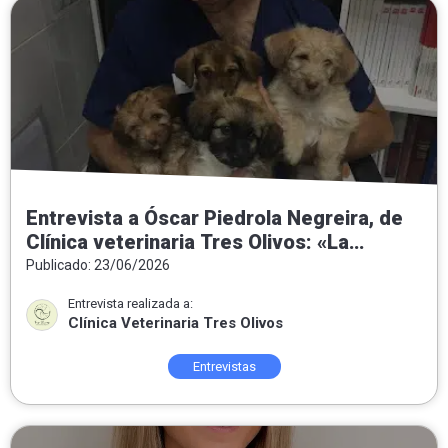
Entrevista a Óscar Piedrola Negreira, de
Clínica veterinaria Tres Olivos: «La
medicina preventiva es la veterinaria del
Publicado: 23/06/2026
futuro»
Entrevista realizada a:
Clínica Veterinaria Tres Olivos
Entrevistas