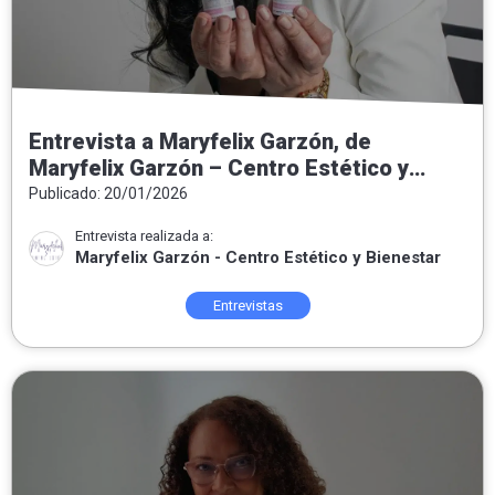
Entrevista a Maryfelix Garzón, de
Maryfelix Garzón – Centro Estético y
Bienestar: «El acné no es el enemigo, es
Publicado: 20/01/2026
un mensaje»
Entrevista realizada a:
Maryfelix Garzón - Centro Estético y Bienestar
Entrevistas