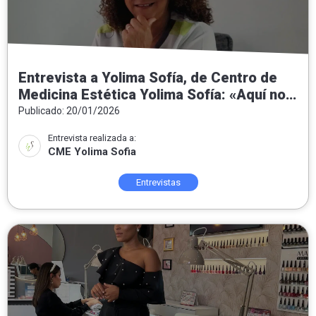
Entrevista a Yolima Sofía, de Centro de
Medicina Estética Yolima Sofía: «Aquí no
hacemos milagros: hacemos medicina
Publicado: 20/01/2026
estética honesta, personalizada y
Entrevista realizada a:
orientada al bienestar real»
CME Yolima Sofia
Entrevistas