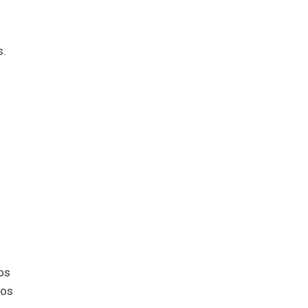
s.
os
los