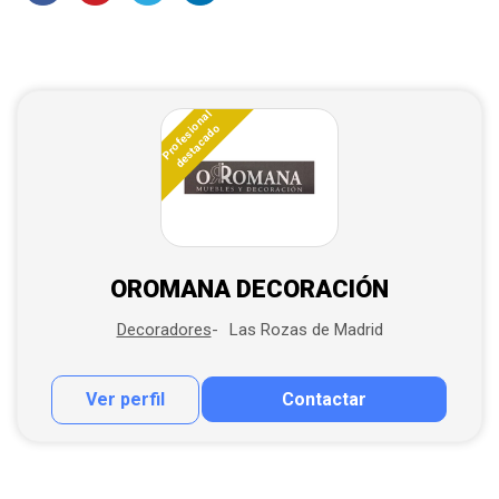
Profesional
destacado
OROMANA DECORACIÓN
Las Rozas de Madrid
Decoradores
Ver perfil
Contactar
Contactar por correo
Llamar por teléfono