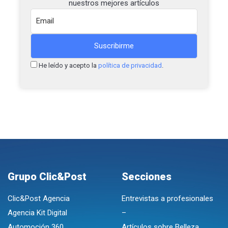
nuestros mejores artículos
He leído y acepto la
política de privacidad
.
Grupo Clic&Post
Secciones
Clic&Post Agencia
Entrevistas a profesionales
Agencia Kit Digital
–
Automoción 360
Artículos sobre Belleza