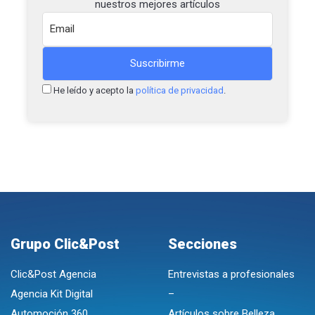
nuestros mejores artículos
He leído y acepto la
política de privacidad
.
Grupo Clic&Post
Secciones
Clic&Post Agencia
Entrevistas a profesionales
Agencia Kit Digital
–
Automoción 360
Artículos sobre Belleza