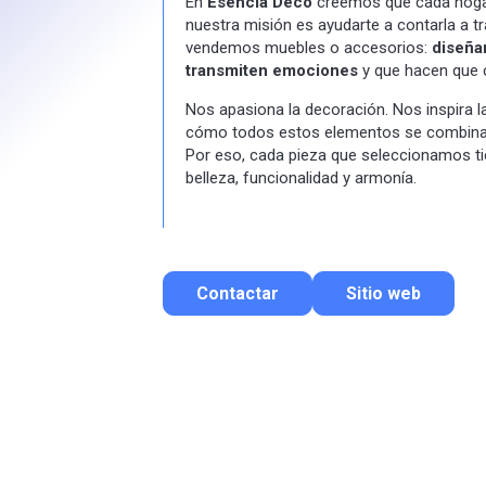
En
Esencia Deco
creemos que cada hogar 
nuestra misión es ayudarte a contarla a tr
vendemos muebles o accesorios:
diseña
transmiten emociones
y que hacen que c
Nos apasiona la decoración. Nos inspira la
cómo todos estos elementos se combinan
Por eso, cada pieza que seleccionamos ti
belleza, funcionalidad y armonía.
Contactar
Sitio web
Contactar por correo
Llamar por teléfono
Contactar por Whatsapp