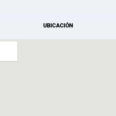
 mis datos personales con el fin de añadir una opinión sobre un especial
UBICACIÓN
e después de ser aprobada.