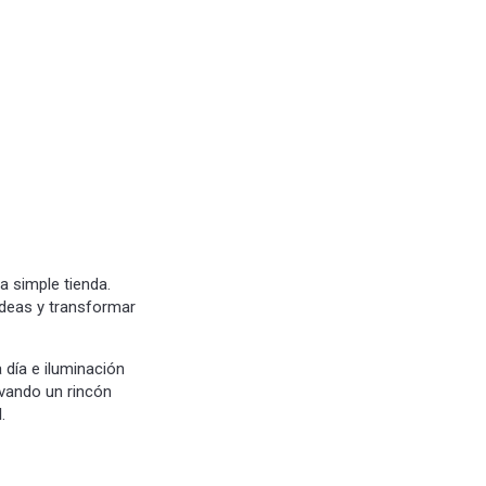
 simple tienda.
ideas y transformar
 día e iluminación
vando un rincón
l
.