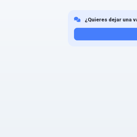
¿Quieres dejar una v
Tu valoración
¿Qué puntuación le das?