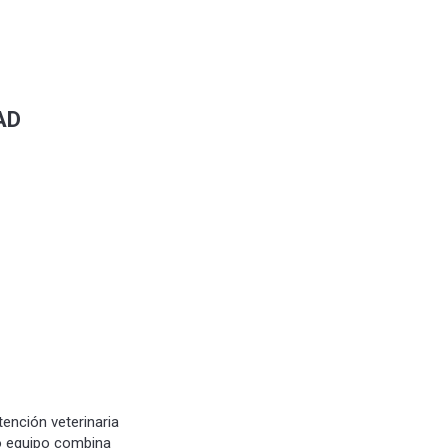
AD
ención veterinaria
tro equipo combina