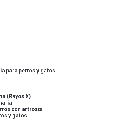
ia para perros y gatos
a
ria (Rayos X)
naria
rros con artrosis
ros y gatos