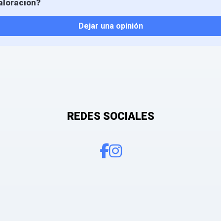
aloración?
Dejar una opinión
REDES SOCIALES
 mis datos personales con el fin de añadir una opinión sobre un especial