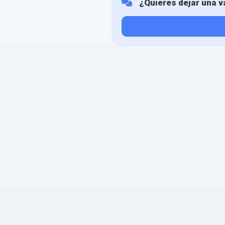
¿Quieres dejar una v
Tu valoración
¿Qué puntuación le das?
Consiento el tratamiento de