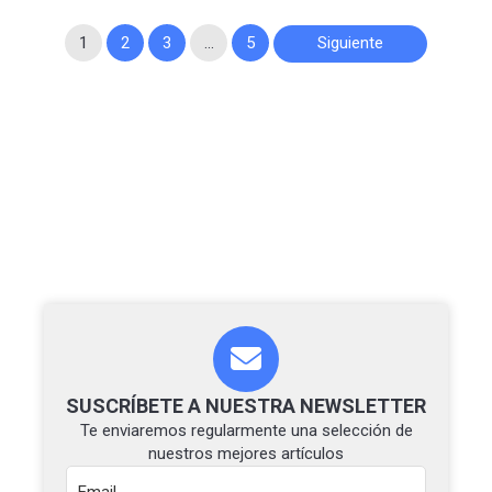
Paginación
1
2
3
…
5
Siguiente
de
entradas
SUSCRÍBETE A NUESTRA NEWSLETTER
Te enviaremos regularmente una selección de
nuestros mejores artículos