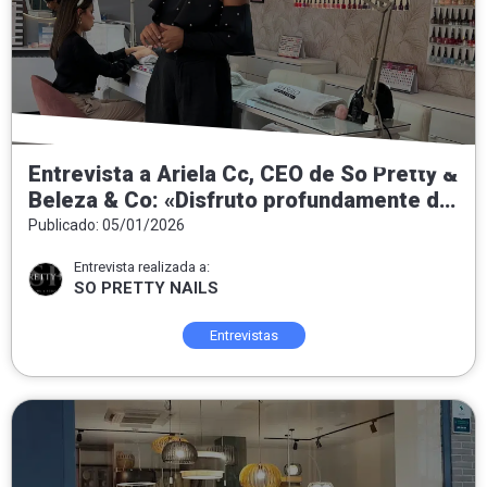
Entrevista a Ariela Cc, CEO de So Pretty &
Beleza & Co: «Disfruto profundamente de
entregar felicidad a las personas que
Publicado: 05/01/2026
confían y se ponen en nuestras manos»
Entrevista realizada a:
SO PRETTY NAILS
Entrevistas