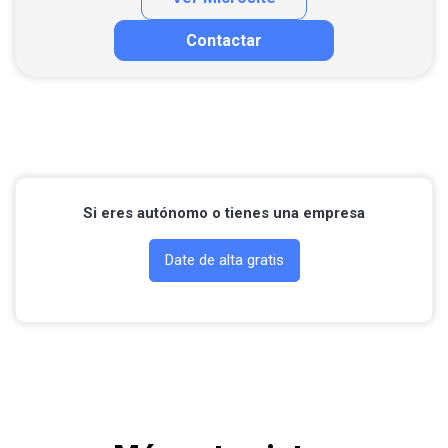
Contactar
Contactar por correo
Llamar por teléfono
Contactar por Whatsapp
Si eres autónomo o tienes una empresa
Date de alta gratis