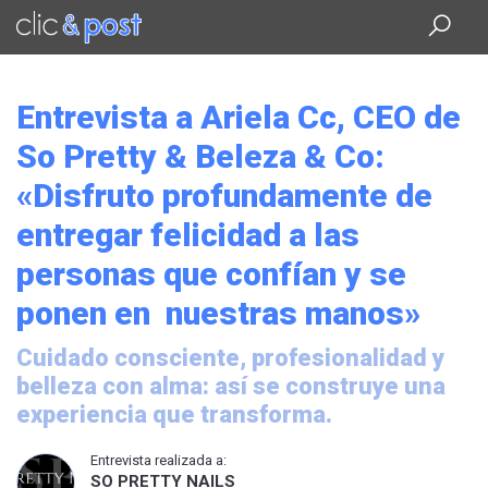
Saltar
al
contenido
principal
Entrevista a Ariela Cc, CEO de
So Pretty & Beleza & Co:
«Disfruto profundamente de
entregar felicidad a las
personas que confían y se
ponen en nuestras manos»
Cuidado consciente, profesionalidad y
belleza con alma: así se construye una
experiencia que transforma.
Entrevista realizada a:
SO PRETTY NAILS