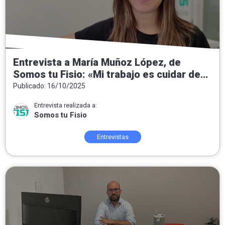
Entrevista a María Muñoz López, de
Somos tu Fisio: «Mi trabajo es cuidar de
las personas, del equipo y de un proyecto
Publicado: 16/10/2025
que crece»
Entrevista realizada a:
Somos tu Fisio
Entrevistas