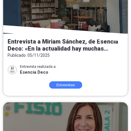
Entrevista a Miriam Sánchez, de Esencia
Deco: «En la actualidad hay muchas
tendencias pero nuestra intención
Publicado: 05/11/2025
siempre es convertir las casas en hogar»
Entrevista realizada a:
Esencia Deco
Entrevistas