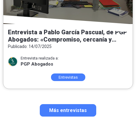
Entrevista a Pablo García Pascual, de PGP
Abogados: «Compromiso, cercanía y
honestidad como pilares del ejercicio del
Publicado: 14/07/2025
Derecho»
Entrevista realizada a:
PGP Abogados
Entrevistas
Más entrevistas