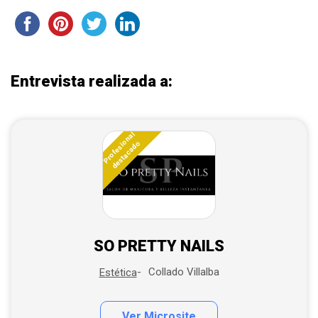
Entrevista realizada a:
Profesional
destacado
SO PRETTY NAILS
Collado Villalba
Estética
Ver Microsite