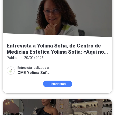
Entrevista a Yolima Sofía, de Centro de
Medicina Estética Yolima Sofía: «Aquí no
hacemos milagros: hacemos medicina
Publicado: 20/01/2026
estética honesta, personalizada y
Entrevista realizada a:
orientada al bienestar real»
CME Yolima Sofia
Entrevistas