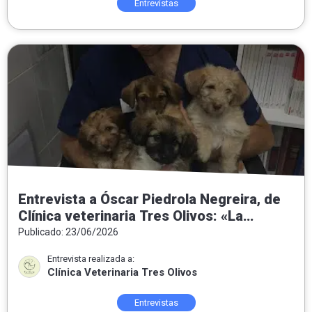
Entrevistas
Entrevista a Óscar Piedrola Negreira, de
Clínica veterinaria Tres Olivos: «La
medicina preventiva es la veterinaria del
Publicado: 23/06/2026
futuro»
Entrevista realizada a:
Clínica Veterinaria Tres Olivos
Entrevistas