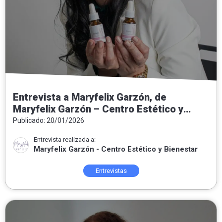
Entrevista a Maryfelix Garzón, de
Maryfelix Garzón – Centro Estético y
Bienestar: «El acné no es el enemigo, es
Publicado: 20/01/2026
un mensaje»
Entrevista realizada a:
Maryfelix Garzón - Centro Estético y Bienestar
Entrevistas