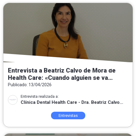
Entrevista a Beatriz Calvo de Mora de
Health Care: «Cuando alguien se va
contento, sé que he sabido escuchar,
Publicado: 13/04/2026
entender lo que necesitaba y poner mis
Entrevista realizada a:
conocimientos a su servicio.»
Clínica Dental Health Care - Dra. Beatriz Calvo
de Mora
Entrevistas