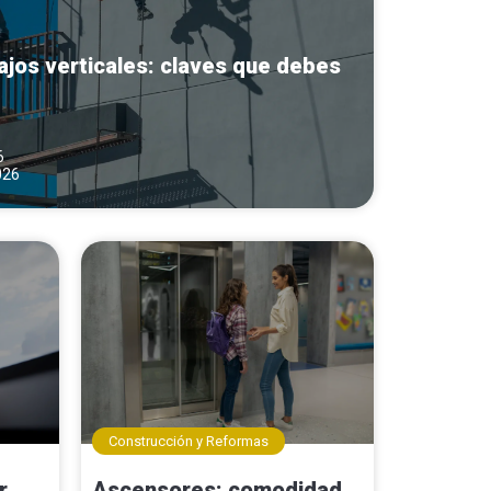
ajos verticales: claves que debes
6
026
Construcción y Reformas
r
Ascensores: comodidad,