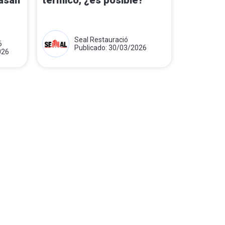
asan
térmico, ¿es posible?
Seal Restauració
6
Publicado: 30/03/2026
026