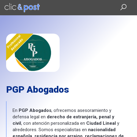
Saltar
al
contenido
principal
Profesional
destacado
PGP Abogados
En
PGP Abogados
, ofrecemos asesoramiento y
defensa legal en
derecho de extranjería, penal y
civil
, con atención personalizada en
Ciudad Lineal
y
alrededores. Somos especialistas en
nacionalidad
española, residencia por arraigo, reclamaciones de