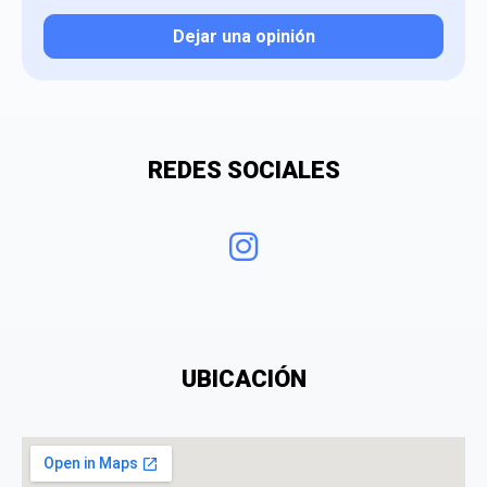
Dejar una opinión
Tu valoración
REDES SOCIALES
¿Qué puntuación le das?
UBICACIÓN
Consiento el tratamiento de mis datos personales
con el fin de añadir una opinión sobre un
especialista.