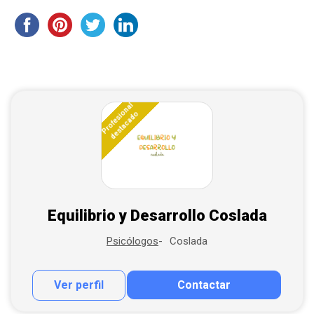
Profesional
destacado
Equilibrio y Desarrollo Coslada
Coslada
Psicólogos
Ver perfil
Contactar
Contactar por correo