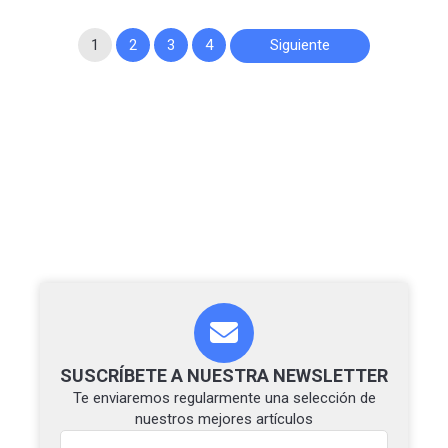
Paginación
1
2
3
4
Siguiente
de
entradas
SUSCRÍBETE A NUESTRA NEWSLETTER
Te enviaremos regularmente una selección de
nuestros mejores artículos