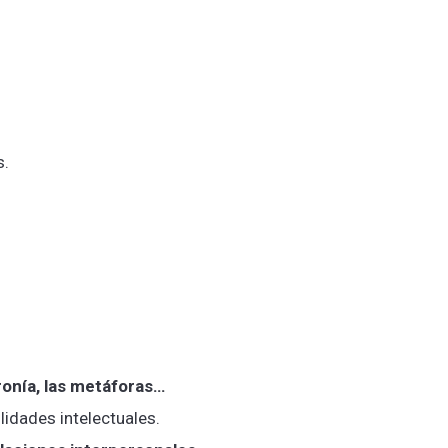
s.
ironía, las metáforas…
lidades intelectuales.