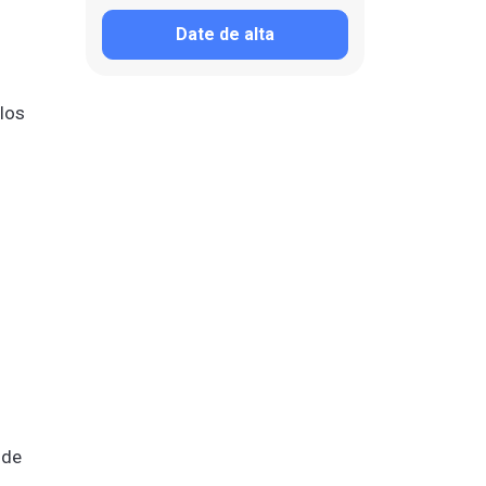
Date de alta
 los
 de