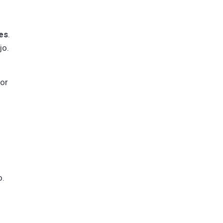
es
.
jo.
por
o.