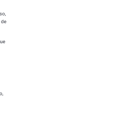
so,
 de
que
o,
o