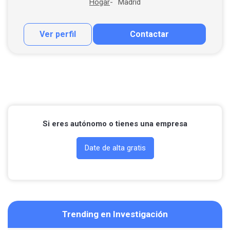
Madrid
Hogar
Ver perfil
Contactar
Contactar por correo
Llamar por teléfono
Contactar por Whatsapp
Si eres autónomo o tienes una empresa
Date de alta gratis
Trending en Investigación