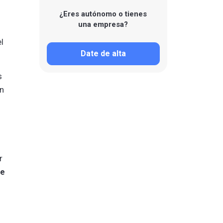
¿Eres autónomo o tienes
una empresa?
l
Date de alta
s
on
r
de