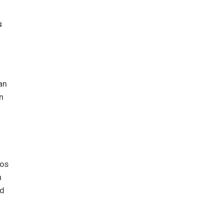
s
an
n
tos
n
ad