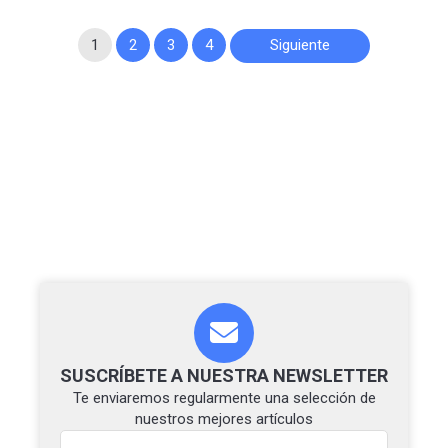
Paginación
1
2
3
4
Siguiente
de
entradas
SUSCRÍBETE A NUESTRA NEWSLETTER
Te enviaremos regularmente una selección de
nuestros mejores artículos