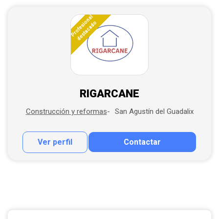
Profesional
destacado
RIGARCANE
San Agustín del Guadalix
Construcción y reformas
Ver perfil
Contactar
Contactar por correo
Llamar por teléfono
Contactar por Whatsapp