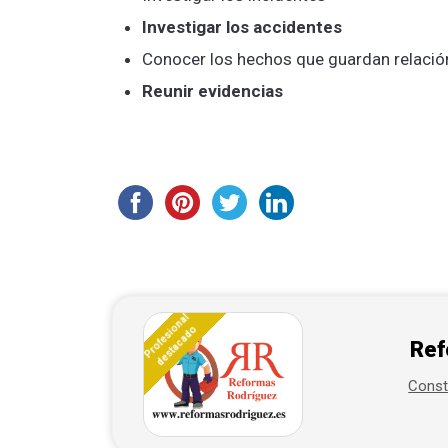
Investigar los accidentes
Conocer los hechos que guardan relación
Reunir evidencias
Profesional
destacado
Ref
Const