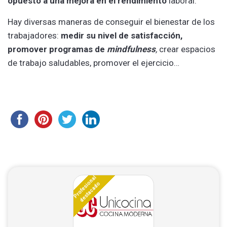
opuesto a una mejora en el rendimiento
laboral.
Hay diversas maneras de conseguir el bienestar de los
trabajadores:
medir su nivel de satisfacción,
promover programas de
mindfulness
,
crear espacios
de trabajo saludables, promover el ejercicio…
Profesional
destacado