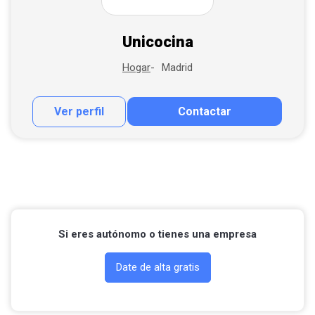
Unicocina
Madrid
Hogar
Ver perfil
Contactar
Contactar por correo
Llamar por teléfono
Contactar por Whatsapp
Si eres autónomo o tienes una empresa
Date de alta gratis