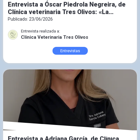
Entrevista a Óscar Piedrola Negreira, de
Clínica veterinaria Tres Olivos: «La
medicina preventiva es la veterinaria del
Publicado: 23/06/2026
futuro»
Entrevista realizada a:
Clínica Veterinaria Tres Olivos
Entrevistas
Entrevista a Adriana García, de Clínica