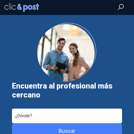
Saltar
al
contenido
principal
Encuentra al profesional más
cercano