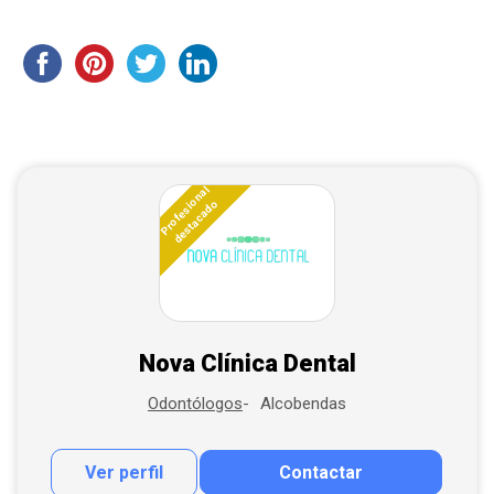
Profesional
destacado
Nova Clínica Dental
Alcobendas
Odontólogos
Ver perfil
Contactar
Contactar por correo