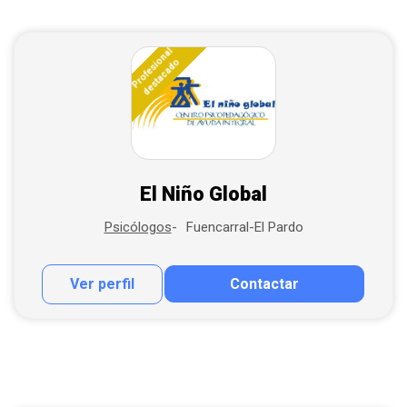
Profesional
destacado
El Niño Global
Fuencarral-El Pardo
Psicólogos
Ver perfil
Contactar
Contactar por correo
Llamar por teléfono