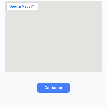
Consiento el tratamiento de mis datos personales
con el fin de añadir una opinión sobre un
especialista.
La opinión se mostrará públicamente después de ser aprobada.
Contactar
Contactar por correo