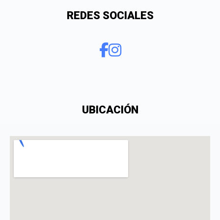
REDES SOCIALES
¿Qué puntuación le das?
UBICACIÓN
Consiento el tratamiento de mis datos personales
con el fin de añadir una opinión sobre un
especialista.
La opinión se mostrará públicamente después de ser aprobada.