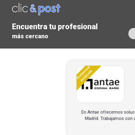
Saltar
al
contenido
principal
Encuentra tu profesional
más cercano
Profesional
destacado
En Antae ofrecemos soluci
Madrid. Trabajamos con u