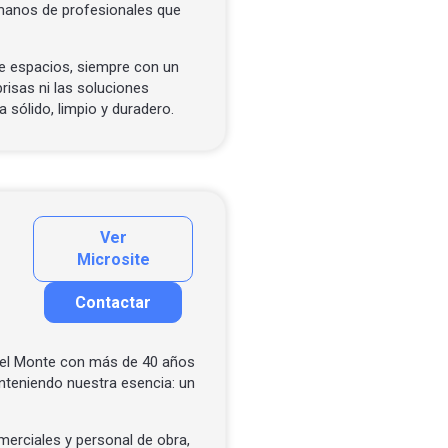
manos de profesionales que
e espacios, siempre con un
risas ni las soluciones
 sólido, limpio y duradero.
Ver
Microsite
Contactar
Contactar por correo
Llamar por teléfono
el Monte con más de 40 años
teniendo nuestra esencia: un
Contactar por Whatsapp
erciales y personal de obra,