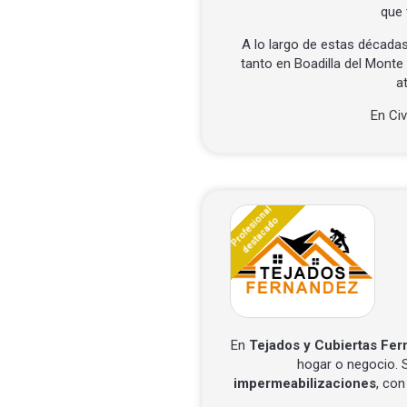
que 
A lo largo de estas décadas
tanto en Boadilla del Mont
a
En Ci
Profesional
destacado
En
Tejados y Cubiertas Fe
hogar o negocio.
impermeabilizaciones
, con