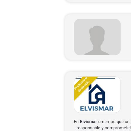
Profesional
destacado
En
Elvismar
creemos que un b
responsable y comprometido