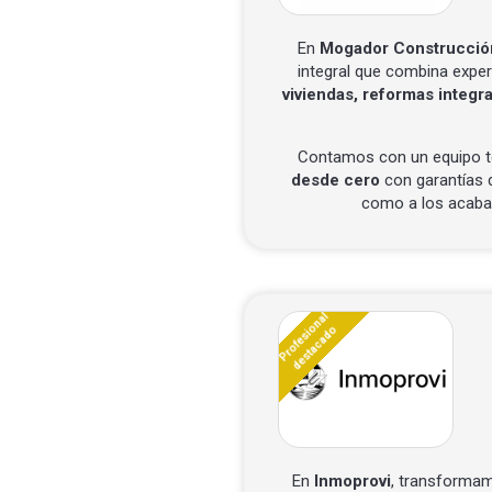
En
Mogador Construcción
integral que combina expe
viviendas, reformas integra
Contamos con un equipo t
desde cero
con garantías d
como a los acabad
Profesional
destacado
En
Inmoprovi
, transformam