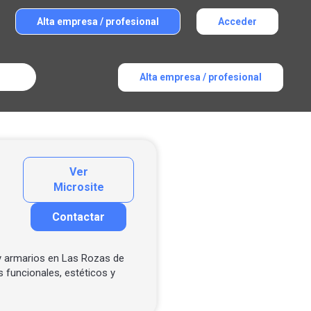
Alta empresa / profesional
Acceder
Alta empresa / profesional
Ver
Microsite
Contactar
Contactar por correo
Llamar por teléfono
y armarios en Las Rozas de
 funcionales, estéticos y
Contactar por Whatsapp