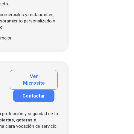
ecto.
 comerciales y restaurantes,
esoramiento personalizado y
o.
mejor.
Ver
Microsite
Contactar
Contactar por correo
Llamar por teléfono
 protección y seguridad de tu
biertas, goteras e
Contactar por Whatsapp
a clara vocación de servicio.