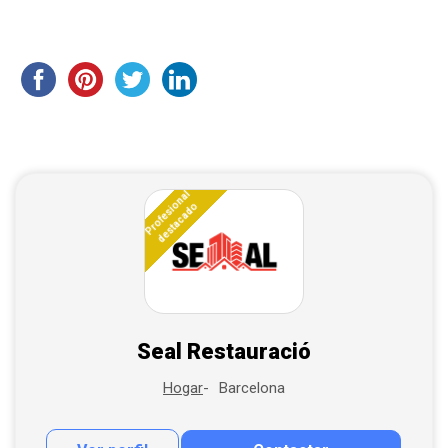
Profesional
destacado
Seal Restauració
Barcelona
Hogar