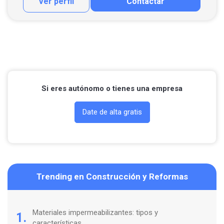
Ver perfil
Contactar
Contactar por correo
Llamar por teléfono
Contactar por Whatsapp
Si eres autónomo o tienes una empresa
Date de alta gratis
Trending en Construcción y Reformas
Materiales impermeabilizantes: tipos y
1.
características