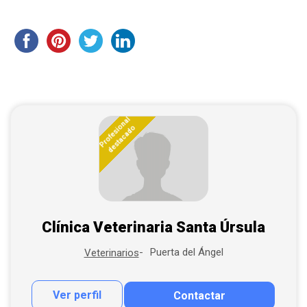
Profesional
destacado
Clínica Veterinaria Santa Úrsula
Puerta del Ángel
Veterinarios
Ver perfil
Contactar
Contactar por correo