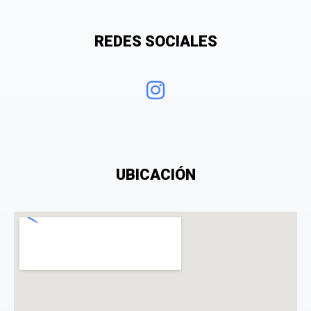
Tu valoración
REDES SOCIALES
¿Qué puntuación le das?
UBICACIÓN
Consiento el tratamiento de mis datos personales
con el fin de añadir una opinión sobre un
especialista.
La opinión se mostrará públicamente después de ser aprobada.