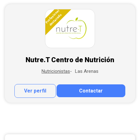
Profesional
destacado
Nutre.T Centro de Nutrición
Las Arenas
Nutricionistas
Ver perfil
Contactar
Contactar por correo
Llamar por teléfono
Contactar por Whatsapp