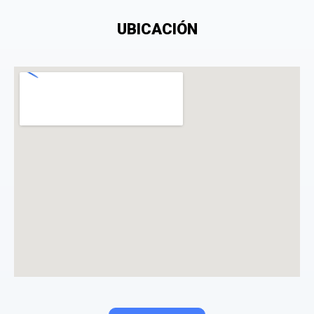
UBICACIÓN
¿Qué puntuación le das?
Consiento el tratamiento de mis datos personales
con el fin de añadir una opinión sobre un
especialista.
La opinión se mostrará públicamente después de ser aprobada.