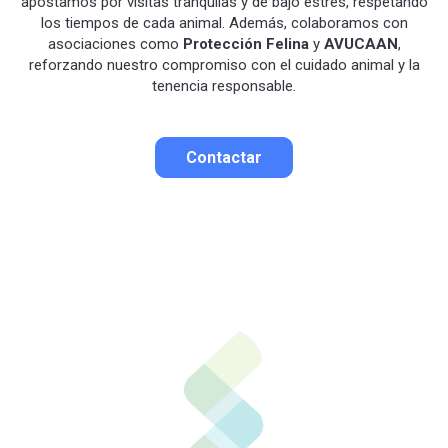
apostamos por visitas tranquilas y de bajo estrés, respetando
los tiempos de cada animal. Además, colaboramos con
asociaciones como
Protección Felina
y
AVUCAAN
,
reforzando nuestro compromiso con el cuidado animal y la
tenencia responsable.
Contactar
Contactar por correo
Llamar por teléfono
Contactar por
Whatsapp