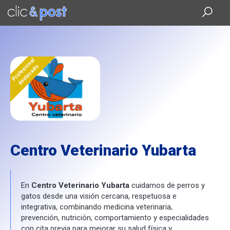
Saltar
al
contenido
principal
Profesional
destacado
Centro Veterinario Yubarta
En
Centro Veterinario Yubarta
cuidamos de perros y
gatos desde una visión cercana, respetuosa e
integrativa, combinando medicina veterinaria,
prevención, nutrición, comportamiento y especialidades
con cita previa para mejorar su salud física y