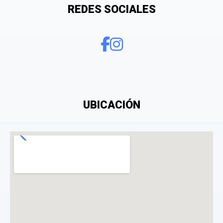
REDES SOCIALES
¿Qué puntuación le das?
UBICACIÓN
Consiento el tratamiento de mis datos personales
con el fin de añadir una opinión sobre un
especialista.
La opinión se mostrará públicamente después de ser aprobada.