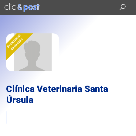
Saltar
al
contenido
principal
Profesional
destacado
Clínica Veterinaria Santa
Úrsula