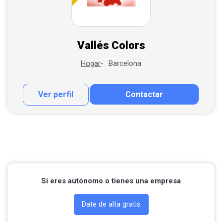
Vallés Colors
Barcelona
Hogar
Ver perfil
Contactar
Contactar por correo
Llamar por teléfono
Contactar por Whatsapp
Si eres autónomo o tienes una empresa
Date de alta gratis