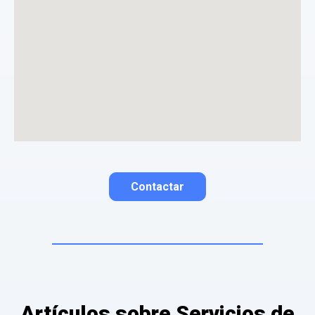
La opinión se mostrará públicamente después de ser aprobada.
Contactar
Contactar por correo
Llamar por teléfono
Contactar por
Whatsapp
Artículos sobre Servicios de