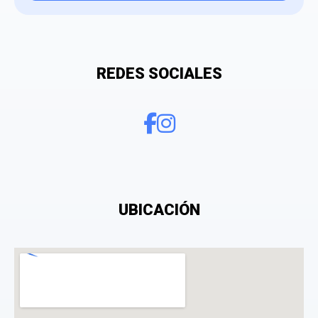
Tu valoración
REDES SOCIALES
¿Qué puntuación le das?
UBICACIÓN
Consiento el tratamiento de mis datos personales
con el fin de añadir una opinión sobre un
especialista.