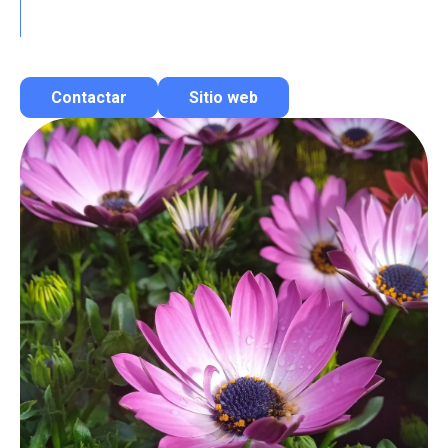
Contactar
Sitio web
Contactar por correo
Llamar por teléfono
Contactar por Whatsapp