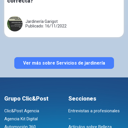
correcta?
Jardinería Garigot
Publicado: 16/11/2022
Ver más sobre Servicios de jardinería
Grupo Clic&Post
Secciones
Clic&Post Agencia
Entrevistas a profesionales
Agencia Kit Digital
–
Automoción 360
Artículos sobre Belleza