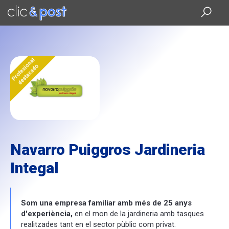
Saltar
al
contenido
principal
Profesional
destacado
Navarro Puiggros Jardineria
Integal
Som una empresa familiar amb més de 25 anys
d'experiència,
en el mon de la jardineria amb tasques
realitzades tant en el sector pùblic com privat.