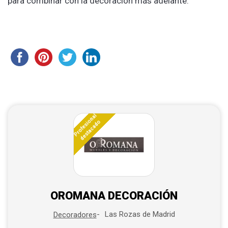
para combinar con la decoración más adelante.
Profesional
destacado
OROMANA DECORACIÓN
Las Rozas de Madrid
Decoradores