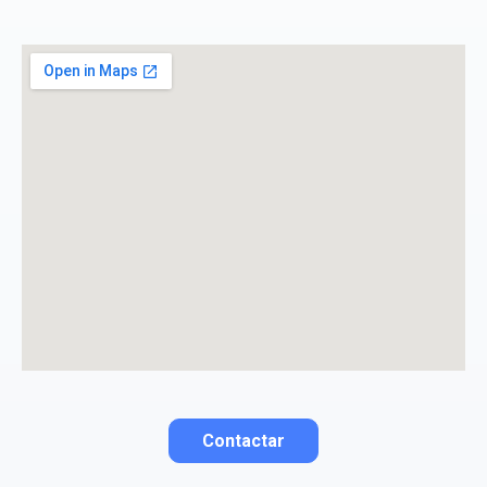
Consiento el tratamiento de mis datos personales
con el fin de añadir una opinión sobre un
especialista.
La opinión se mostrará públicamente después de ser aprobada.
Contactar