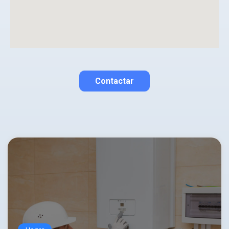
La opinión se mostrará públicamente después de ser aprobada.
Contactar
Contactar por correo
Llamar por teléfono
Contactar por
Whatsapp