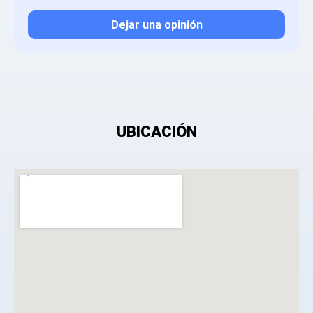
Dejar una opinión
Tu valoración
UBICACIÓN
¿Qué puntuación le das?
Consiento el tratamiento de mis datos personales
con el fin de añadir una opinión sobre un
especialista.