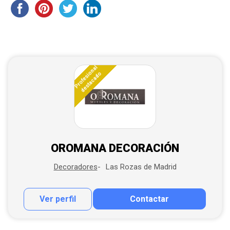
Profesional
destacado
OROMANA DECORACIÓN
Las Rozas de Madrid
Decoradores
Ver perfil
Contactar
Contactar por correo
Llamar por teléfono