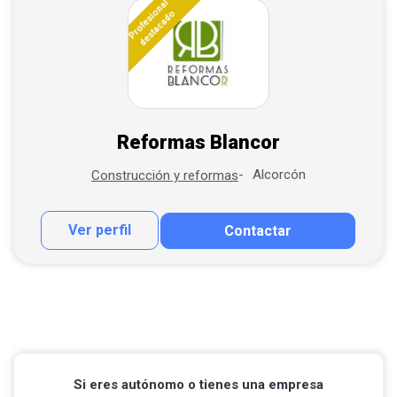
Profesional
destacado
Reformas Blancor
Alcorcón
Construcción y reformas
Ver perfil
Contactar
Contactar por correo
Llamar por teléfono
Si eres autónomo o tienes una empresa