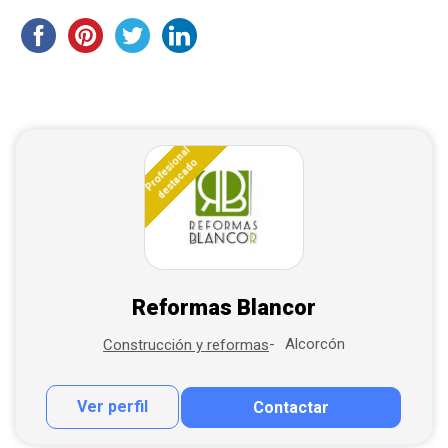
Profesional
destacado
Reformas Blancor
Alcorcón
Construcción y reformas
Ver perfil
Contactar
Contactar por correo