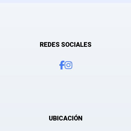
REDES SOCIALES
 mis datos personales con el fin de añadir una opinión sobre un especial
UBICACIÓN
e después de ser aprobada.