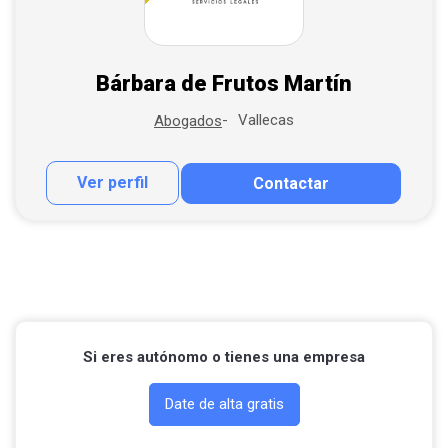
Bárbara de Frutos Martín
Vallecas
Abogados
Ver perfil
Contactar
Contactar por correo
Llamar por teléfono
Contactar por Whatsapp
Si eres autónomo o tienes una empresa
Date de alta gratis