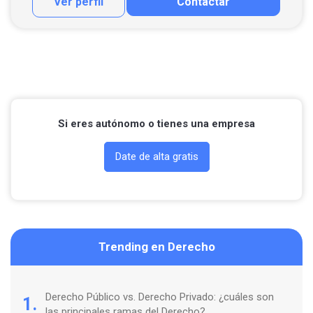
Ver perfil
Contactar
Contactar por correo
Llamar por teléfono
Si eres autónomo o tienes una empresa
Date de alta gratis
Trending en Derecho
Derecho Público vs. Derecho Privado: ¿cuáles son
1.
las principales ramas del Derecho?