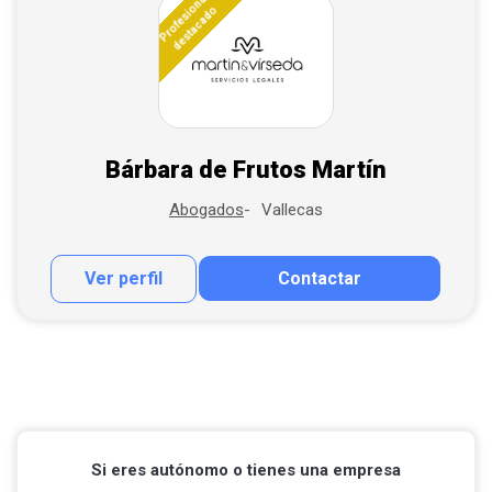
Profesional
destacado
Bárbara de Frutos Martín
Vallecas
Abogados
Ver perfil
Contactar
Contactar por correo
Llamar por teléfono
Contactar por Whatsapp
Si eres autónomo o tienes una empresa