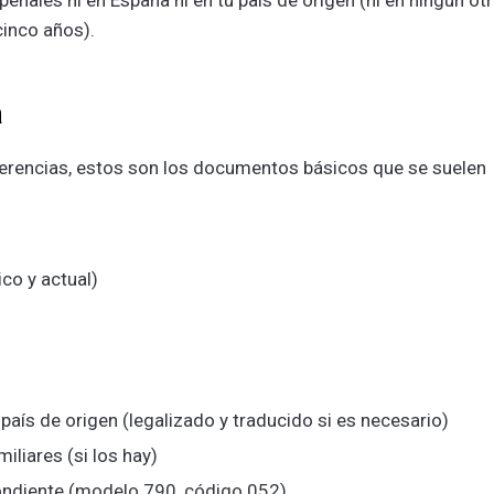
enales ni en España ni en tu país de origen (ni en ningún ot
cinco años).
a
erencias, estos son los documentos básicos que se suelen
co y actual)
país de origen (legalizado y traducido si es necesario)
liares (si los hay)
pondiente (modelo 790, código 052)