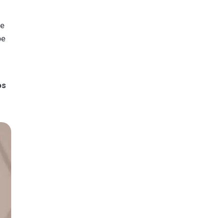
ce
be
os