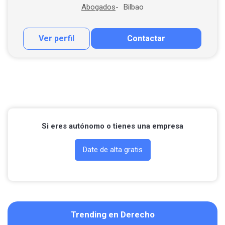
Bilbao
Abogados
Ver perfil
Contactar
Contactar por correo
Llamar por teléfono
Si eres autónomo o tienes una empresa
Date de alta gratis
Trending en Derecho