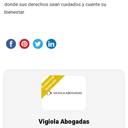
donde sus derechos sean cuidados y cuente su
bienestar. ͏͏ ͏
Profesional
destacado
Vigiola Abogadas