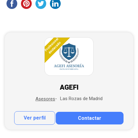
Profesional
destacado
AGEFI
Las Rozas de Madrid
Asesores
Ver perfil
Contactar
Contactar por correo
Llamar por teléfono