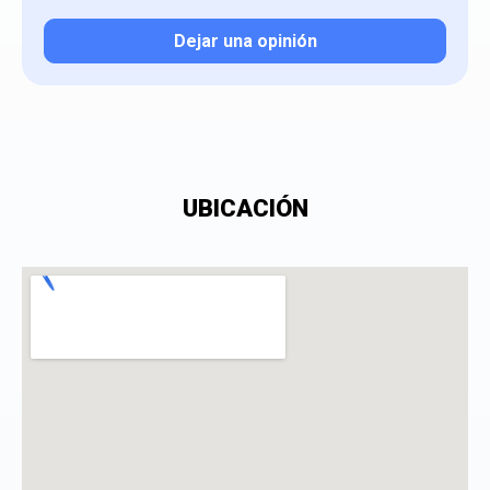
Dejar una opinión
Tu valoración
UBICACIÓN
¿Qué puntuación le das?
Consiento el tratamiento de mis datos personales
con el fin de añadir una opinión sobre un
especialista.